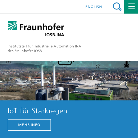
ENGLISH
Institutsteil für industrielle Automation INA
des Fraunhofer IOSB
IoT für Starkregen
MEHR INFO