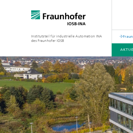
Institutsteil für industrielle Automation INA
Fraun
des Fraunhofer IOSB
AKTUE