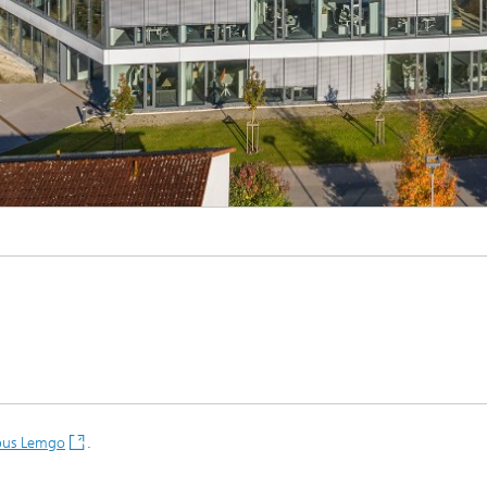
pus Lemgo
.