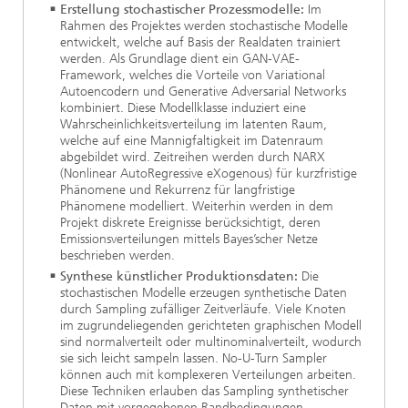
Erstellung stochastischer Prozessmodelle:
Im
Rahmen des Projektes werden stochastische Modelle
entwickelt, welche auf Basis der Realdaten trainiert
werden. Als Grundlage dient ein GAN-VAE-
Framework, welches die Vorteile von Variational
Autoencodern und Generative Adversarial Networks
kombiniert. Diese Modellklasse induziert eine
Wahrscheinlichkeitsverteilung im latenten Raum,
welche auf eine Mannigfaltigkeit im Datenraum
abgebildet wird. Zeitreihen werden durch NARX
(Nonlinear AutoRegressive eXogenous) für kurzfristige
Phänomene und Rekurrenz für langfristige
Phänomene modelliert. Weiterhin werden in dem
Projekt diskrete Ereignisse berücksichtigt, deren
Emissionsverteilungen mittels Bayes’scher Netze
beschrieben werden.
Synthese künstlicher Produktionsdaten:
Die
stochastischen Modelle erzeugen synthetische Daten
durch Sampling zufälliger Zeitverläufe. Viele Knoten
im zugrundeliegenden gerichteten graphischen Modell
sind normalverteilt oder multinominalverteilt, wodurch
sie sich leicht sampeln lassen. No-U-Turn Sampler
können auch mit komplexeren Verteilungen arbeiten.
Diese Techniken erlauben das Sampling synthetischer
Daten mit vorgegebenen Randbedingungen.