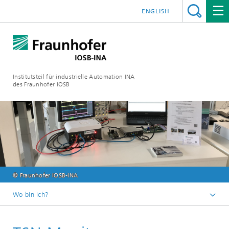
ENGLISH
Institutsteil für industrielle Automation INA
des Fraunhofer IOSB
© Fraunhofer IOSB-INA
Wo bin ich?
Startseite
Industrielle Kommunikationssysteme