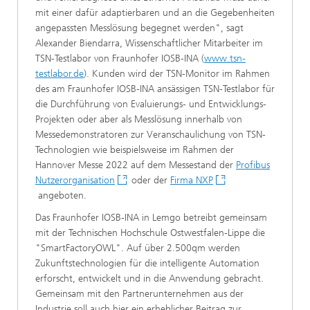
mit einer dafür adaptierbaren und an die Gegebenheiten
angepassten Messlösung begegnet werden", sagt
Alexander Biendarra, Wissenschaftlicher Mitarbeiter im
TSN-Testlabor von Fraunhofer IOSB-INA (
www.tsn-
testlabor.de
). Ku
nden wird der TSN-Monitor im Rahmen
des am Fraunhofer IOSB-INA ansässigen TSN-Testlabor für
die Durchführung von Evaluierungs- und Entwicklungs-
Projekten oder aber als Messlösung innerhalb von
Messedemonstratoren zur Veranschaulichung von TSN-
Technologien wie beispielsweise im Rahmen der
Hannover Messe 2022 auf dem Messestand der
Profibus
Nutzerorganisation
oder der
Firma NXP
angeboten.
Das Fraunhofer IOSB-INA in Lemgo betreibt gemeinsam
mit der Technischen Hochschule Ostwestfalen-Lippe die
"SmartFactoryOWL". Auf über 2.500qm werden
Zukunftstechnologien für die intelligente Automation
erforscht, entwickelt und in die Anwendung gebracht.
Gemeinsam mit den Partnerunternehmen aus der
Industrie soll auch hier ein erheblicher Beitrag zur