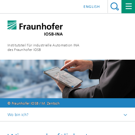
ENGLISH
Institutsteil für industrielle Automation INA
des Fraunhofer IOSB
© Fraunhofer IOSB / M. Zentsch
Wo bin ich?
Startseite
Jobs & Karriere in Lemgo