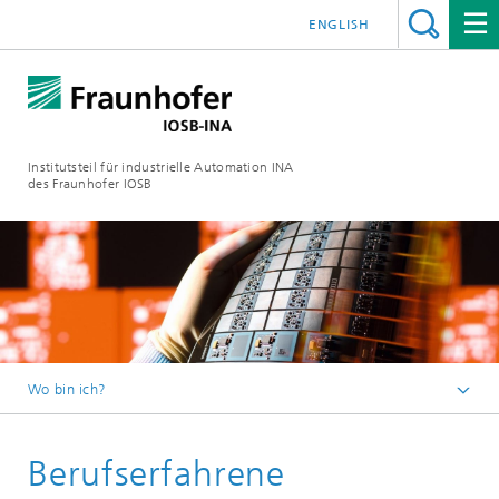
ENGLISH
Institutsteil für industrielle Automation INA
des Fraunhofer IOSB
Wo bin ich?
Startseite
Berufserfahrene
Jobs & Karriere in Lemgo