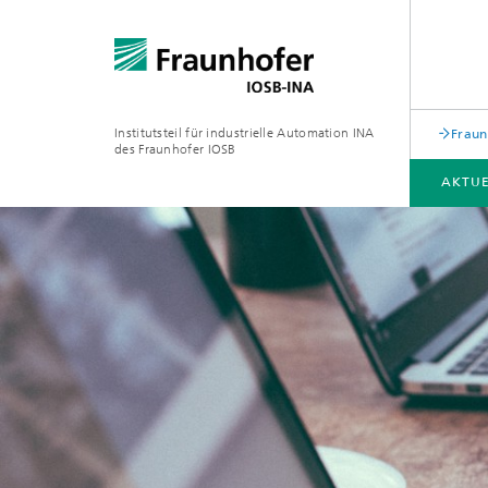
Institutsteil für industrielle Automation INA
Fraun
des Fraunhofer IOSB
AKTUE