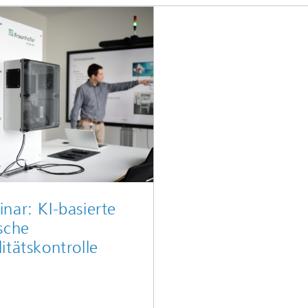
nar: KI-basierte
sche
itätskontrolle