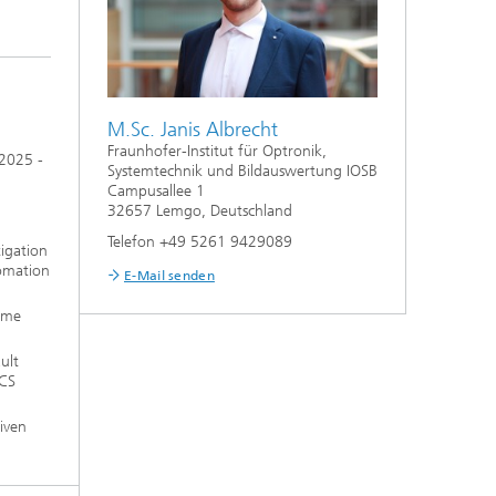
M.Sc. Janis Albrecht
Fraunhofer-Institut für Optronik,
 2025 -
Systemtechnik und Bildauswertung IOSB
Campusallee 1
d
32657 Lemgo, Deutschland
Telefon +49 5261 9429089
tigation
tomation
E-Mail senden
rame
ult
PCS
tiven