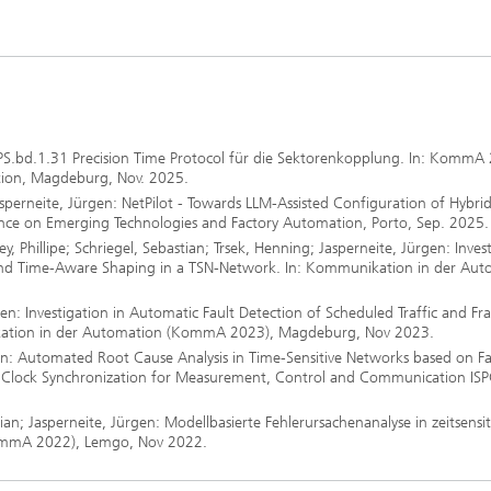
PS.bd.1.31 Precision Time Protocol für die Sektorenkopplung. In: KommA
ion, Magdeburg, Nov. 2025.
sperneite, Jürgen: NetPilot - Towards LLM-Assisted Configuration of Hybri
ence on Emerging Technologies and Factory Automation, Porto, Sep. 2025.
y, Phillipe; Schriegel, Sebastian; Trsek, Henning; Jasperneite, Jürgen: Inves
 and Time-Aware Shaping in a TSN-Network. In: Kommunikation in der Au
rgen: Investigation in Automatic Fault Detection of Scheduled Traffic and F
ikation in der Automation (KommA 2023), Magdeburg, Nov 2023.
rgen: Automated Root Cause Analysis in Time-Sensitive Networks based on Fa
on Clock Synchronization for Measurement, Control and Communication IS
tian; Jasperneite, Jürgen: Modellbasierte Fehlerursachenanalyse in zeitsensi
ommA 2022), Lemgo, Nov 2022.