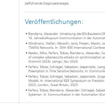
zielführende Diagnosestrategie.
Veröffentlichungen:
Biendarra, Alexander: Umsetzung des BSI-Bausteins O
16. Jahreskolloquium Kommunikation in der Automat
Windmann, Stefan; Albrecht, Janis; Friesen, Maxim; Ja
TSN/5G Networks. In: 30th IEEE International Confer
Neelen, Mike; Ferfers, Tobias; Biendarra, Alexander; Sae
of complex cybersecurity-attacks on synchronisation
(KommA 2024), Lemgo, Nov 2024.
Ferfers, Tobias; Schriegel, Sebastian; Jasperneite, Jue
Preemption in Time Sensitive Networks. In: Kommun
Ferfers, Tobias; Schriegel, Sebastian; Jasperneite, Jü
Models. In: International IEEE Symposium on Precisi
2023, London, Great Britain, 2023.
Ferfers, Tobias; Biendarra, Alexander; Schriegel, Sebas
Systemen. In: Kommunikation in der Automation (K