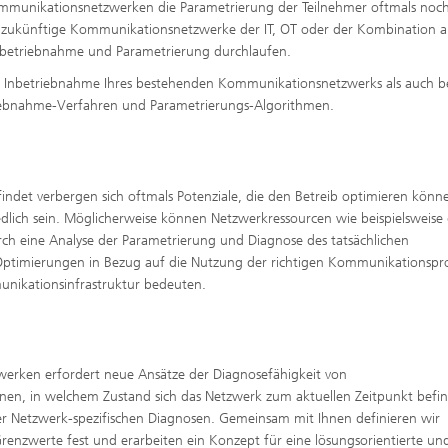
mmunikationsnetzwerken die Parametrierung der Teilnehmer oftmals noc
en zukünftige Kommunikationsnetzwerke der IT, OT oder der Kombination a
Inbetriebnahme und Parametrierung durchlaufen.
d Inbetriebnahme Ihres bestehenden Kommunikationsnetzwerks als auch be
iebnahme-Verfahren und Parametrierungs-Algorithmen.
indet verbergen sich oftmals Potenziale, die den Betreib optimieren könn
edlich sein. Möglicherweise können Netzwerkressourcen wie beispielsweise 
ch eine Analyse der Parametrierung und Diagnose des tatsächlichen
imierungen in Bezug auf die Nutzung der richtigen Kommunikationspro
nikationsinfrastruktur bedeuten.
rken erfordert neue Ansätze der Diagnosefähigkeit von
en, in welchem Zustand sich das Netzwerk zum aktuellen Zeitpunkt befin
er Netzwerk-spezifischen Diagnosen. Gemeinsam mit Ihnen definieren wir
renzwerte fest und erarbeiten ein Konzept für eine lösungsorientierte un