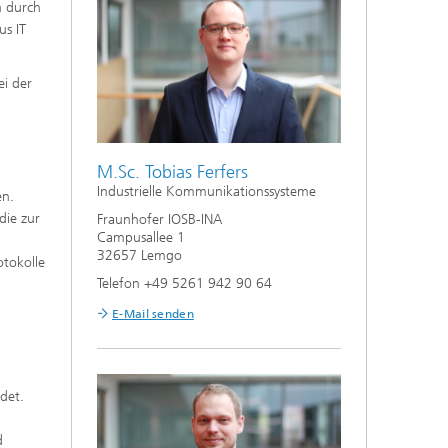
h durch
us IT
i der
M.Sc. Tobias Ferfers
Industrielle Kommunikationssysteme
en.
die zur
Fraunhofer IOSB-INA
Campusallee 1
32657 Lemgo
tokolle
Telefon +49 5261 942 90 64
E-Mail senden
det.
d