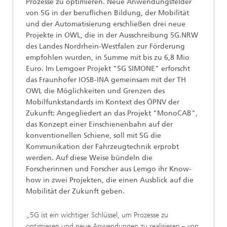
Prozesse zu optimieren. Neue Anwendungsfelder
von 5G in der beruflichen Bildung, der Mobilität
und der Automatisierung erschließen drei neue
Projekte in OWL, die in der Ausschreibung 5G.NRW
des Landes Nordrhein-Westfalen zur Förderung
empfohlen wurden, in Summe mit bis zu 6,8 Mio
Euro. Im Lemgoer Projekt "5G SIMONE" erforscht
das Fraunhofer IOSB-INA gemeinsam mit der TH
OWL die Möglichkeiten und Grenzen des
Mobilfunkstandards im Kontext des ÖPNV der
Zukunft: Angegliedert an das Projekt "MonoCAB",
das Konzept einer Einschienenbahn auf der
konventionellen Schiene, soll mit 5G die
Kommunikation der Fahrzeugtechnik erprobt
werden. Auf diese Weise bündeln die
Forscherinnen und Forscher aus Lemgo ihr Know-
how in zwei Projekten, die einen Ausblick auf die
Mobilität der Zukunft geben.
„5G ist ein wichtiger Schlüssel, um Prozesse zu
optimieren und neue Anwendungen zu realisieren – von