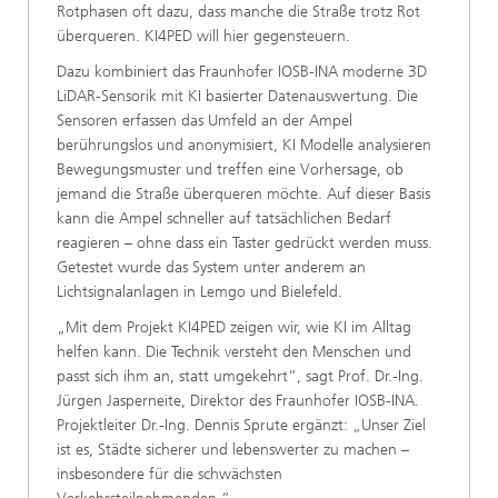
Rotphasen oft dazu, dass manche die Straße trotz Rot
überqueren. KI4PED will hier gegensteuern.
Dazu kombiniert das Fraunhofer IOSB-INA moderne 3D
LiDAR-Sensorik mit KI basierter Datenauswertung. Die
Sensoren erfassen das Umfeld an der Ampel
berührungslos und anonymisiert, KI Modelle analysieren
Bewegungsmuster und treffen eine Vorhersage, ob
jemand die Straße überqueren möchte. Auf dieser Basis
kann die Ampel schneller auf tatsächlichen Bedarf
reagieren – ohne dass ein Taster gedrückt werden muss.
Getestet wurde das System unter anderem an
Lichtsignalanlagen in Lemgo und Bielefeld.
„Mit dem Projekt KI4PED zeigen wir, wie KI im Alltag
helfen kann. Die Technik versteht den Menschen und
passt sich ihm an, statt umgekehrt“, sagt Prof. Dr.-Ing.
Jürgen Jasperneite, Direktor des Fraunhofer IOSB-INA.
Projektleiter Dr.-Ing. Dennis Sprute ergänzt: „Unser Ziel
ist es, Städte sicherer und lebenswerter zu machen –
insbesondere für die schwächsten