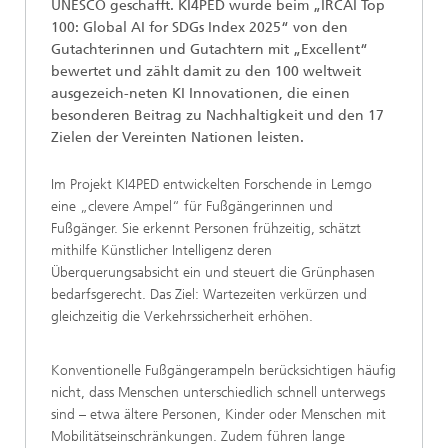
UNESCO geschafft. KI4PED wurde beim „IRCAI Top
100: Global AI for SDGs Index 2025“ von den
Gutachterinnen und Gutachtern mit „Excellent“
bewertet und zählt damit zu den 100 weltweit
ausgezeich-neten KI Innovationen, die einen
besonderen Beitrag zu Nachhaltigkeit und den 17
Zielen der Vereinten Nationen leisten.
Im Projekt KI4PED entwickelten Forschende in Lemgo
eine „clevere Ampel“ für Fußgängerinnen und
Fußgänger. Sie erkennt Personen frühzeitig, schätzt
mithilfe Künstlicher Intelligenz deren
Überquerungsabsicht ein und steuert die Grünphasen
bedarfsgerecht. Das Ziel: Wartezeiten verkürzen und
gleichzeitig die Verkehrssicherheit erhöhen.
Konventionelle Fußgängerampeln berücksichtigen häufig
nicht, dass Menschen unterschiedlich schnell unterwegs
sind – etwa ältere Personen, Kinder oder Menschen mit
Mobilitätseinschränkungen. Zudem führen lange